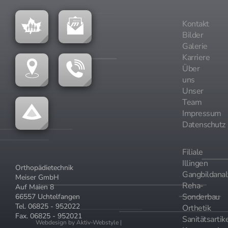
Kontakt
Bilder
Galerie
Karriere
Über
uns
Unser
Team
Impressum
Datenschutz
Filiale
Illingen
Orthopädietechnik
Gangbildanal
Meiser GmbH
Reha-
Auf Maien 8
Sonderbau
66557 Uchtelfangen
Tel. 06825 - 952022
Orthetik
Fax. 06825 - 952021
Sanitätsartik
Webdesign by Aktiv-Webstyle |