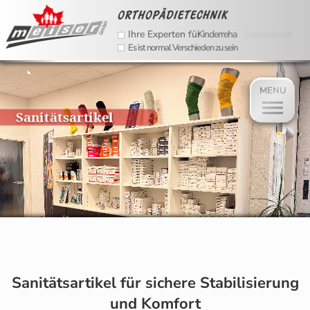
GmbH
Ihre Experten für
Kinderreha
Es ist normal Verschieden zu sein
Im folgenden Bereich befindet sich ein Intro, in dem sich aut
MENU
Sanitätsartikel
Sanitätsartikel für sichere Stabilisierung
und Komfort