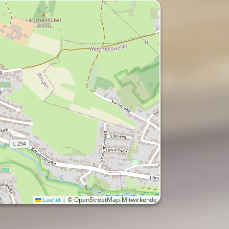
|
© OpenStreetMap-Mitwirkende
Leaflet